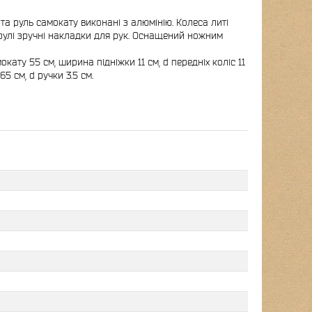
та руль самокату виконані з алюмінію. Колеса литі
а рулі зручні накладки для рук. Оснащений ножним
мокату 55 см, ширина підніжки 11 см, d передніх коліс 11
65 см, d ручки 3.5 см.