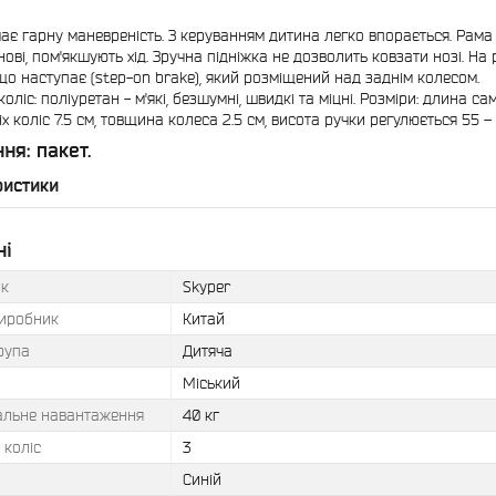
г
ає гарну маневреність. З керуванням дитина легко впорається. Рама 
нові, пом'якшують хід. Зручна підніжка не дозволить ковзати нозі. Н
що наступає (step-on brake), який розміщений над заднім колесом.
оліс: поліуретан - м'які, безшумні, швидкі та міцні. Розміри: длина са
іх коліс 7.5 см, товщина колеса 2.5 см, висота ручки регулюється 55 – 
ня: пакет.
ристики
ні
к
Skyper
виробник
Китай
рупа
Дитяча
Міський
льне навантаження
40 кг
 коліс
3
Синій