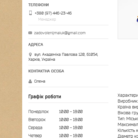
+380 (97) 446-23-46
Менеджер
zadovolenijmaluk@gmail.com
вул. Академіка Павлова 120, 61054,
Харків, Україна
Олена
Характери
Графік роботи
Виробник:
Країна ви
Понеділок
10:00
18:00
Вікова гр
Тип: Місь
Вівторок
10:00
18:00
Максимал
Середа
10:00
18:00
Кількість 
Четвер
10:00
18:00
Діаметр к