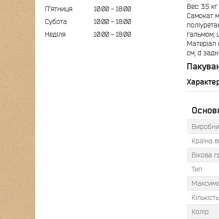
Вес: 3.5 к
Пʼятниця
10:00
18:00
Самокат м
Субота
10:00
18:00
поліурета
Неділя
10:00
18:00
гальмом, 
Матеріал к
см, d задн
Пакуван
Характе
Основ
Виробни
Країна 
Вікова г
Тип
Максима
Кількість
Колір