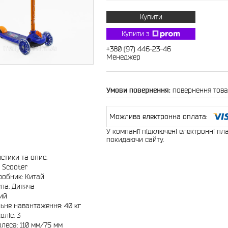
Купити
Купити з
+380 (97) 446-23-46
Менеджер
повернення това
У компанії підключені електронні пл
покидаючи сайту.
стики та опис:
 Scooter
робник: Китай
упа: Дитяча
кий
ьне навантаження: 40 кг
коліс: 3
олеса: 110 мм/75 мм