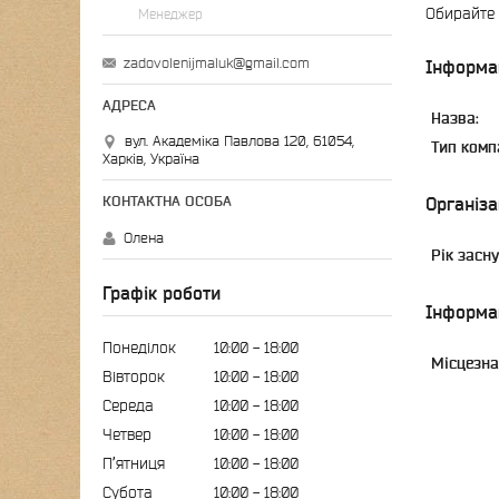
Обирайте 
Менеджер
zadovolenijmaluk@gmail.com
Інформа
Назва:
вул. Академіка Павлова 120, 61054,
Тип компа
Харків, Україна
Організа
Олена
Рік засн
Графік роботи
Інформа
Понеділок
10:00
18:00
Місцезна
Вівторок
10:00
18:00
Середа
10:00
18:00
Четвер
10:00
18:00
Пʼятниця
10:00
18:00
Субота
10:00
18:00