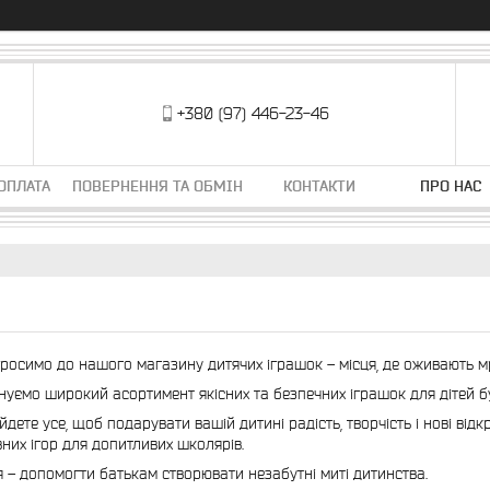
+380 (97) 446-23-46
ОПЛАТА
ПОВЕРНЕННЯ ТА ОБМІН
КОНТАКТИ
ПРО НАС
росимо до нашого магазину дитячих іграшок – місця, де оживають мр
уємо широкий асортимент якісних та безпечних іграшок для дітей бу
айдете усе, щоб подарувати вашій дитині радість, творчість і нові ві
вних ігор для допитливих школярів.
я – допомогти батькам створювати незабутні миті дитинства.