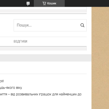
Кошик
ВІДГУКИ
ії!
дь-якого віку.
дкриття – від розвивальних іграшок для найменших до