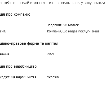
з любов’ю – і нехай кожна іграшка приносить щастя у вашу домівку!
ція про компанію
Задоволений Малюк
нії:
Компанія, що надає послуги, Інше
ційно-правова форма та капітал
ування:
2021
ція про виробництво
ходження виробництва:
Україна