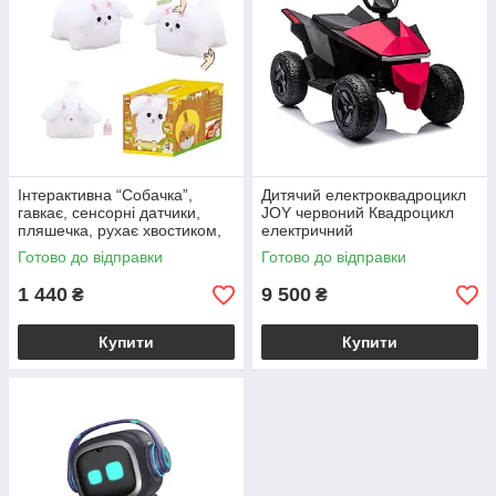
Інтерактивна “Собачка”,
Дитячий електроквадроцикл
гавкає, сенсорні датчики,
JOY червоний Квадроцикл
пляшечка, рухає хвостиком,
електричний
кліпає очима
Готово до відправки
Готово до відправки
1 440
9 500
₴
₴
Купити
Купити