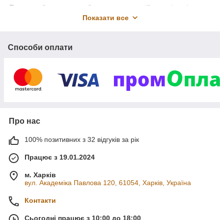
Тут ви знайдете усе, щоб подарувати вашій дитині радість,
творчість і нові відкриття – від розвивальних іграшок для
Показати все
найменших до інтерактивних ігор для допитливих школярів.
Наша місія – допомогти батькам створювати незабутні миті
Способи оплати
дитинства.
Обирайте з любов’ю – і нехай кожна іграшка приносить
щастя у вашу домівку!
Про нас
100% позитивних з 32 відгуків за рік
Працює з 19.01.2024
м. Харків
вул. Академіка Павлова 120, 61054, Харків, Україна
Контакти
Сьогодні працює з 10:00 до 18:00