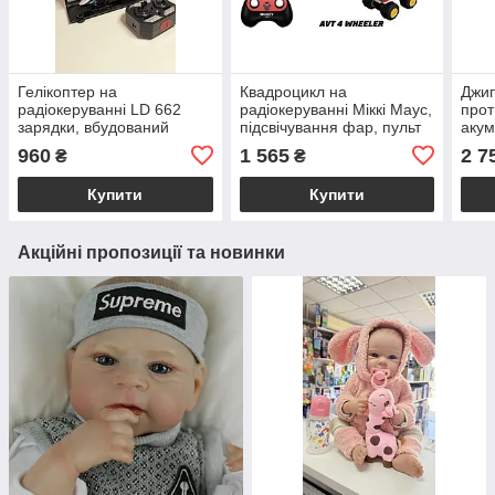
Гелікоптер на
Квадроцикл на
Джип
радіокеруванні LD 662
радіокеруванні Міккі Маус,
прот
зарядки, вбудований
підсвічування фар, пульт
акум
акумулятор 3.7V, гіроскоп,
2,4 GHz, акумулятор 3,7V,
960
1 565
2 7
₴
₴
підсвічування, у боксі
USB-кабель, у коробці
Купити
Купити
Акційні пропозиції та новинки