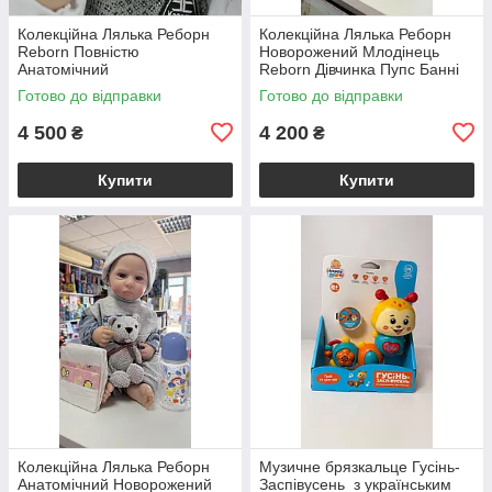
Колекційна Лялька Реборн
Колекційна Лялька Реборн
Reborn Повністю
Новорожений Млодінець
Анатомічний
Reborn Дівчинка Пупс Банні
Новонароджений Хлопчик
(Вінілова Лялька) 50 см
Готово до відправки
Готово до відправки
Елджей (Вінілова Лялька)
Висота 50 см
4 500
4 200
₴
₴
Купити
Купити
Колекційна Лялька Реборн
Музичне брязкальце Гусінь-
Анатомічний Новорожений
Заспівусень з українським