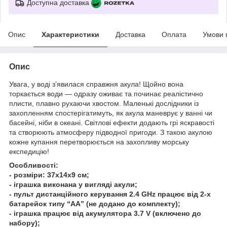
Доступна доставка
Опис
Характеристики
Доставка
Оплата
Умови 
Опис
Увага, у воді з’явилася справжня акула! Щойно вона
торкається води — одразу оживає та починає реалістично
плисти, плавно рухаючи хвостом. Маленькі дослідники із
захопленням спостерігатимуть, як акула маневрує у ванні чи
басейні, ніби в океані. Світлові ефекти додають грі яскравості
та створюють атмосферу підводної пригоди. З такою акулою
кожне купання перетворюється на захопливу морську
експедицію!
Особливості:
- розміри: 37х14х9 см;
- іграшка виконана у вигляді акули;
- пульт дистанційного керування 2.4 GHz працює від 2-х
батарейок типу “АА” (не додано до комплекту);
- іграшка працює від акумулятора 3.7 V (включено до
набору);