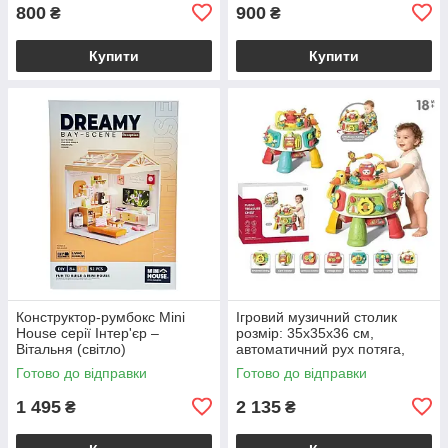
800
900
₴
₴
Купити
Купити
Конструктор-румбокс Mini
Ігровий музичний столик
House серії Інтер'єр –
розмір: 35х35х36 см,
Вітальня (світло)
автоматичний рух потяга,
музика, підсвічування фігурки
Готово до відправки
Готово до відправки
восьминога
1 495
2 135
₴
₴