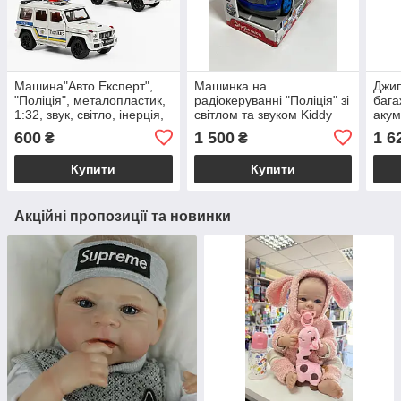
Машина"Авто Експерт",
Машинка на
Джип
"Поліція", металопластик,
радіокеруванні "Поліція" зі
бага
1:32, звук, світло, інерція,
світлом та звуком Kiddy
акум
відкриваються двері
Go
GHz,
600
1 500
1 6
₴
₴
підс
Купити
Купити
Акційні пропозиції та новинки