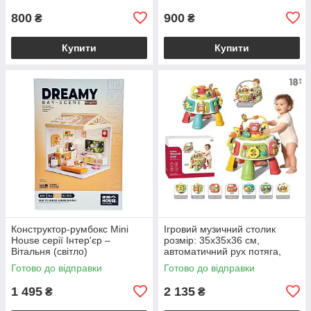
800
900
₴
₴
Купити
Купити
Конструктор-румбокс Mini
Ігровий музичний столик
House серії Інтер'єр –
розмір: 35х35х36 см,
Вітальня (світло)
автоматичний рух потяга,
музика, підсвічування фігурки
Готово до відправки
Готово до відправки
восьминога
1 495
2 135
₴
₴