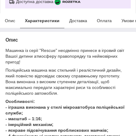
Доступна доставка
Опис
Характеристики
Доставка
Оплата
Умови 
Опис
Машинка із серії "Rescue" неодмінно принесе в ігровий світ
Вашої дитини атмосферу правопорядку та неймовірних
пригод!
Поліцейська машина має стильний і реалістичний дизайн,
який повністю відповідає своєму справжньому прототипу.
Вона виконана з високим ступенем деталізації, щоб
максимально передати характерні риси та особливості
поліцейського автомобіля.
Особливості:
- іграшка виконана у стилі мікроавтобуса поліцейської
служби;
- масштаб – 1:16;
- інерційний механізм;
- яскраве підсвічування проблискових маячків;
- 4 функціональні кнопки активують тематичні звуки;