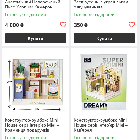
Анатомічний Новорожений
Заспівусень з українським
Пупс Хлопчик Камерон
озвучуванням
(Вінілова Лялька) 50 см
Готово до відправки
Готово до відправки
4 000
350
₴
₴
Купити
Купити
Конструктор-румбокс Mini
Конструктор-румбокс Mini
House серії Інтер'єр Міні –
House серії Інтер'єр Міні –
Крамниця подарунків
Кав’ярня
Готово до відправки
Готово до відправки