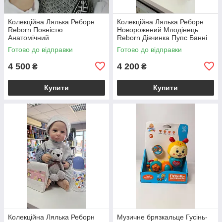
Колекційна Лялька Реборн
Колекційна Лялька Реборн
Reborn Повністю
Новорожений Млодінець
Анатомічний
Reborn Дівчинка Пупс Банні
Новонароджений Хлопчик
(Вінілова Лялька) 50 см
Готово до відправки
Готово до відправки
Елджей (Вінілова Лялька)
Висота 50 см
4 500
4 200
₴
₴
Купити
Купити
Колекційна Лялька Реборн
Музичне брязкальце Гусінь-