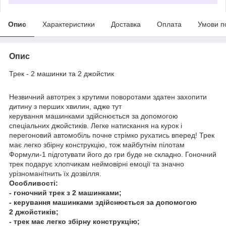
Опис
Характеристики
Доставка
Оплата
Умови п
Опис
Трек - 2 машинки та 2 джойстик
Незвичний автотрек з крутими поворотами здатен захопити
дитину з перших хвилин, адже тут
керування машинками здійснюється за допомогою
спеціальних джойстиків. Легке натискання на курок і
перегоновий автомобіль почне стрімко рухатись вперед! Трек
має легко збірну конструкцію, тож майбутнім пілотам
Формули-1 підготувати його до гри буде не складно. Гоночний
трек подарує хлопчикам неймовірні емоції та значно
урізноманітнить їх дозвілля.
Особливості:
- гоночний трек з 2 машинками;
- керування машинками здійснюється за допомогою
2 джойстиків;
- трек має легко збірну конструкцію;