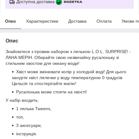
Доступна доставка
Опис
Характеристики
Доставка
Оплата
Умови п
Опис
Знайомтеся з ігровим набором з лялькою L.O.L. SURPRISE! -
ЛАНА МЕРІН. Обирайте свою незвичайну русалоньку зі
стильним хвостом для океану моди!
Хвіст може змінювати колір у холодній воді! Для цього
занурте хвіст лялечки у воду температурою 0 градусів
Цельсія та спостерігайте магію!
Русалонька може стояти на хвості!
У набір входить:
1 лялька Tweens,
топ,
3 аксесуари,
інструкція.