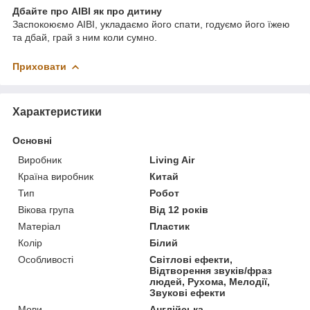
Дбайте про AIBI як про дитину
Заспокоюємо AIBI, укладаємо його спати, годуємо його їжею
та дбай, грай з ним коли сумно.
Приховати
Характеристики
Основні
Виробник
Living Air
Країна виробник
Китай
Тип
Робот
Вікова група
Від 12 років
Матеріал
Пластик
Колір
Білий
Особливості
Світлові ефекти,
Відтворення звуків/фраз
людей, Рухома, Мелодії,
Звукові ефекти
Мови
Англійська