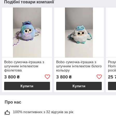
Подібні товари компанії
Bobo сумочка-іграшка з
Bobo сумочка-іграшка з
Роз
штучним інтелектом
штучним інтелектом білого
Home
фіолетова
кольору
росі
3 800
3 800
25 
₴
₴
Купити
Купити
Про нас
100% позитивних з 32 відгуків за рік