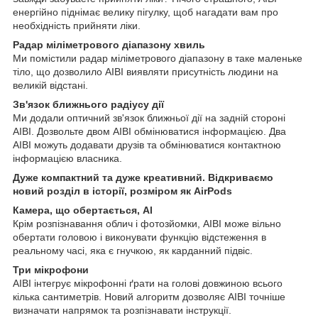
енергійно піднімає велику пігулку, щоб нагадати вам про
необхідність прийняти ліки.
Радар міліметрового діапазону хвиль
Ми помістили радар міліметрового діапазону в таке маленьке
тіло, що дозволило AIBI виявляти присутність людини на
великій відстані.
Зв'язок ближнього радіусу дії
Ми додали оптичний зв'язок ближньої дії на задній стороні
AIBI. Дозвольте двом AIBI обмінюватися інформацією. Два
AIBI можуть додавати друзів та обмінюватися контактною
інформацією власника.
Дуже компактний та дуже креативний. Відкриваємо
новий розділ в історії, розміром як AirPods
Камера, що обертається, Al
Крім розпізнавання облич і фотозйомки, AIBI може вільно
обертати головою і виконувати функцію відстеження в
реальному часі, яка є гнучкою, як карданний підвіс.
Три мікрофони
AIBI інтегрує мікрофонні ґрати на голові довжиною всього
кілька сантиметрів. Новий алгоритм дозволяє AIBI точніше
визначати напрямок та розпізнавати інструкції.