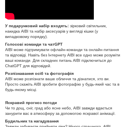
У подарунковий набір входять:
зірковий світильник,
накидка AIBI та набір аксесуарів у вигляді кішки (у
випадковому порядку).
Голосові команди та чатGPT
AIBI може підтримувати офлайн-команди та онлайн-питання
та відповіді. Навіть без Інтернету AIBI все одно може розуміти
ваші команди. Для складних питань AIBI підключиться до
ChatGPT для відповідей.
Розпізнавання осіб та фотографія
AIBI може розпізнати ваше обличчя та дізнатися, хто ви.
Просто скажіть AIBI зробити фотографію у будь-який час та в
будь-якому місці.
Яскравий прогноз погоди
Чи то дощ, сніг, град або ясне небо, AIBI завжди вдається
занурити вас в атмосферу за допомогою яскравої анімації.
Будильник та нагадування
Завжди забуваєте прийняти ліки? Нічого страшного, AIBI