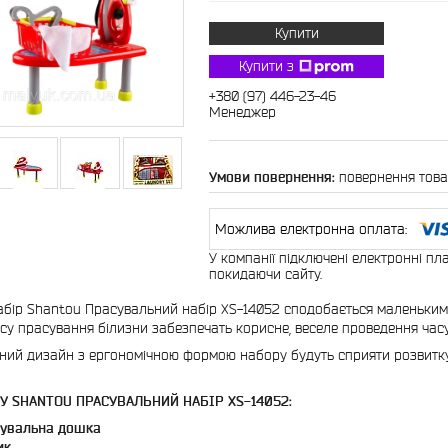
Купити
Купити з
+380 (97) 446-23-46
Менеджер
повернення това
У компанії підключені електронні пл
покидаючи сайту.
абір Shantou Прасувальний набір XS-14052 сподобається маленьким 
су прасування білизни забезпечать корисне, веселе проведення часу
ний дизайн з ергономічною формою набору будуть сприяти розвитку іг
У SHANTOU ПРАСУВАЛЬНИЙ НАБІР XS-14052:
сувальна дошка
ик