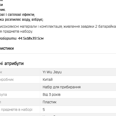
ки
ик.
ові і світлові ефекти;
ка розпиляє воду, вібрує;
високоякісні матеріали і комплектація; живлення завдяки 2 батарейка
ія предметів набору.
габарити: 44.5х10х39.5см
ристики
і атрибути
к
Yi Wu Jiayu
виробник
Китай
Набір для прибирання
рупа
Від 3 років
л
Пластик
ь предметів в наборі
5