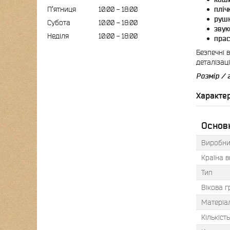
Пʼятниця
10:00
18:00
пліч
рушн
Субота
10:00
18:00
звук
Неділя
10:00
18:00
прас
Безпечні 
деталізац
Розмір / 
Характе
Основн
Виробни
Країна 
Тип
Вікова г
Матеріа
Кількіст