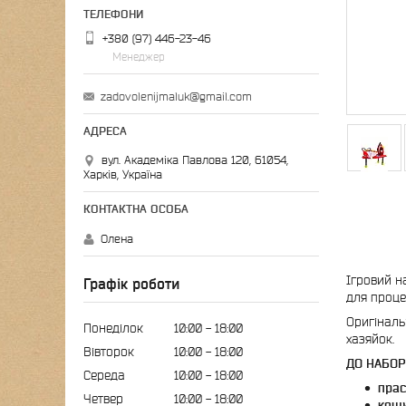
+380 (97) 446-23-46
Менеджер
zadovolenijmaluk@gmail.com
вул. Академіка Павлова 120, 61054,
Харків, Україна
Олена
Ігровий н
Графік роботи
для проце
Оригіналь
Понеділок
10:00
18:00
хазяйок.
Вівторок
10:00
18:00
ДО НАБОР
Середа
10:00
18:00
пра
Четвер
10:00
18:00
кош