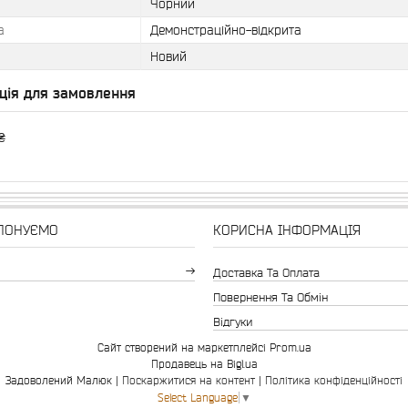
Чорний
а
Демонстраційно-відкрита
Новий
ція для замовлення
₴
ПОНУЄМО
КОРИСНА ІНФОРМАЦІЯ
Доставка Та Оплата
Повернення Та Обмін
Відгуки
Сайт створений на маркетплейсі
Prom.ua
Продавець на Bigl.ua
Задоволений Малюк |
Поскаржитися на контент
|
Політика конфіденційності
Select Language
▼