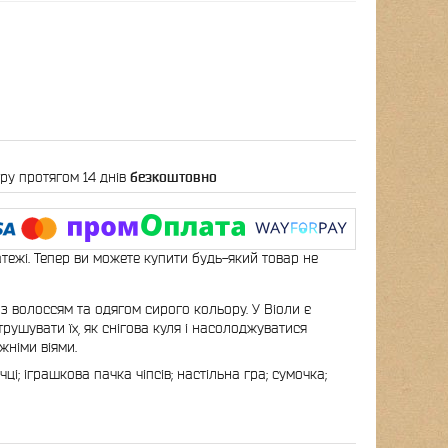
ру протягом 14 днів
безкоштовно
атежі. Тепер ви можете купити будь-який товар не
з волоссям та одягом сирого кольору. У Віоли є
рушувати їх, як снігова куля і насолоджуватися
жніми віями.
ці; іграшкова пачка чіпсів; настільна гра; сумочка;