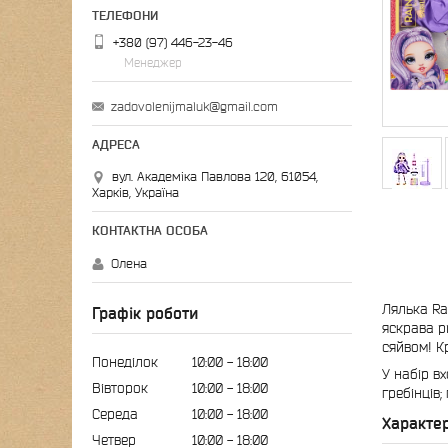
+380 (97) 446-23-46
Менеджер
zadovolenijmaluk@gmail.com
вул. Академіка Павлова 120, 61054,
Харків, Україна
Олена
Лялька Ra
Графік роботи
яскрава р
сяйвом! Кр
Понеділок
10:00
18:00
У набір вх
Вівторок
10:00
18:00
гребінців;
Середа
10:00
18:00
Характе
Четвер
10:00
18:00