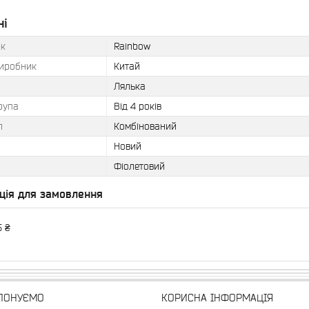
ні
к
Rainbow
виробник
Китай
Лялька
рупа
Від 4 років
л
Комбінований
Новий
Фіолетовий
ція для замовлення
5 ₴
ПОНУЄМО
КОРИСНА ІНФОРМАЦІЯ