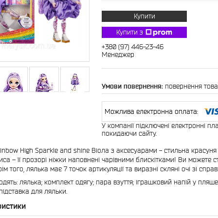
Купити
Купити з
+380 (97) 446-23-46
Менеджер
повернення това
У компанії підключені електронні пл
покидаючи сайту.
inbow High Sparkle and shine Віола з аксесуарами - стильна красуня 
иса – її прозорі ніжки наповнені чарівними блискітками! Ви можете ст
ім того, лялька має 7 точок артикуляції та виразні скляні очі зі справ
одять: лялька; комплект одягу; пара взуття; іграшковий напій у пляшеч
 підставка для ляльки.
ристики