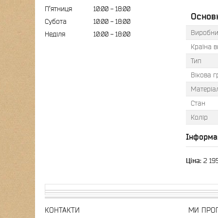
Пʼятниця
10:00
18:00
Основ
Субота
10:00
18:00
Виробни
Неділя
10:00
18:00
Країна 
Тип
Вікова г
Матеріа
Стан
Колір
Інформа
Ціна:
2 19
КОНТАКТИ
МИ ПРО