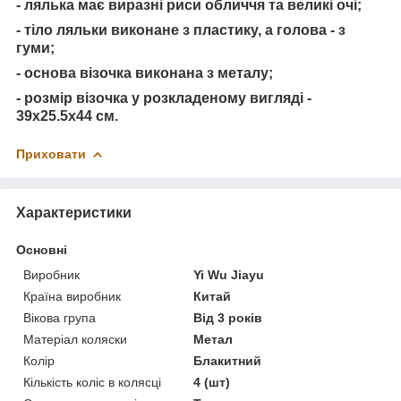
- лялька має виразні риси обличчя та великі очі;
- тіло ляльки виконане з пластику, а голова - з
гуми;
- основа візочка виконана з металу;
- розмір візочка у розкладеному вигляді -
39х25.5х44 см.
Приховати
Характеристики
Основні
Виробник
Yi Wu Jiayu
Країна виробник
Китай
Вікова група
Від 3 років
Матеріал коляски
Метал
Колір
Блакитний
Кількість коліс в колясці
4 (шт)