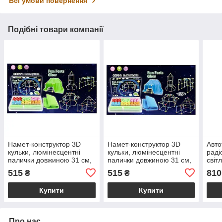
Всі умови повернення
Подібні товари компанії
Намет-конструктор 3D
Намет-конструктор 3D
Авто
кульки, люмінесцентні
кульки, люмінесцентні
раді
палички довжиною 31 см,
палички довжиною 31 см,
світл
накидка, в коробці
накидка, в коробці
коро
515
515
810
₴
₴
Купити
Купити
Про нас